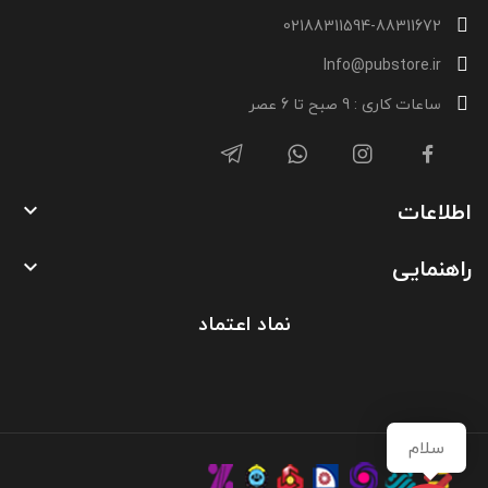
02188311594-88311672
Info@pubstore.ir
ساعات کاری : 9 صبح تا 6 عصر
اطلاعات

راهنمایی

نماد اعتماد
سلام