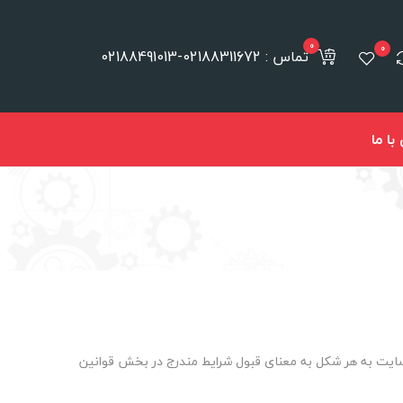
0
0
تماس : 02188311672-02188491013
ا ما
 سایت به هر شکل به معنای قبول شرایط مندرج در بخش قوانین