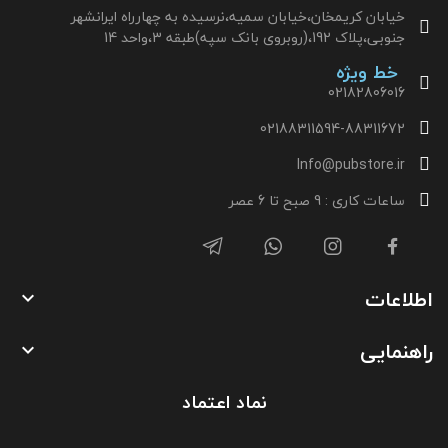
خیابان کریمخان،خیابان سمیه،نرسیده به چهارراه ایرانشهر
جنوبی،پلاک 192،(روبروی بانک سپه)طبقه 3،واحد 14
خط ویژه
02182806016
02188311594-88311672
Info@pubstore.ir
ساعات کاری : 9 صبح تا 6 عصر
اطلاعات

راهنمایی

نماد اعتماد