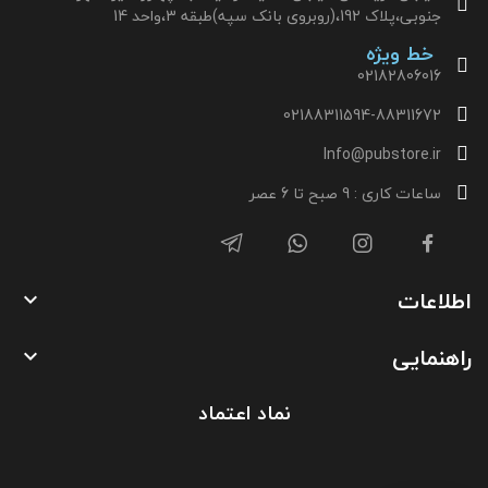
جنوبی،پلاک 192،(روبروی بانک سپه)طبقه 3،واحد 14
خط ویژه
02182806016
02188311594-88311672
Info@pubstore.ir
ساعات کاری : 9 صبح تا 6 عصر
اطلاعات

راهنمایی

نماد اعتماد