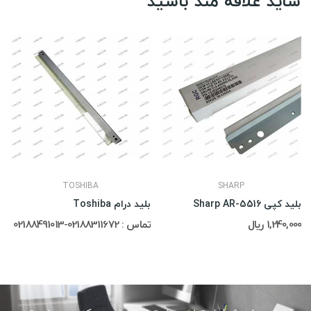
شاید علاقه مند باشید
TOSHIBA
SHARP
بلید کپی Sharp AR-5516
بلید درام Toshiba
1,240,000 ریال
تماس : 02188311672-02188491013