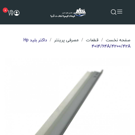
0
صفحه نخست
قطعات
مصرفی پرینتر
داکتر بلید Hp
4014/64A/4200/42A