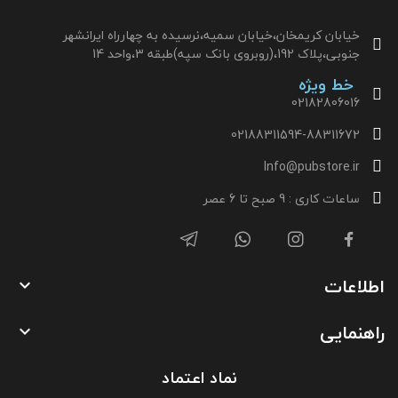
خیابان کریمخان،خیابان سمیه،نرسیده به چهارراه ایرانشهر
جنوبی،پلاک 192،(روبروی بانک سپه)طبقه 3،واحد 14
خط ویژه
02182806016
02188311594-88311672
Info@pubstore.ir
ساعات کاری : 9 صبح تا 6 عصر
اطلاعات

راهنمایی

نماد اعتماد