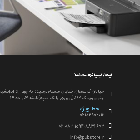
خیابان کریمخان،خیابان سمیه،نرسیده به چهارراه ایرانشهر
جنوبی،پلاک 192،(روبروی بانک سپه)طبقه 3،واحد 14
خط ویژه
02182806016
02188311594-88311672
Info@pubstore.ir