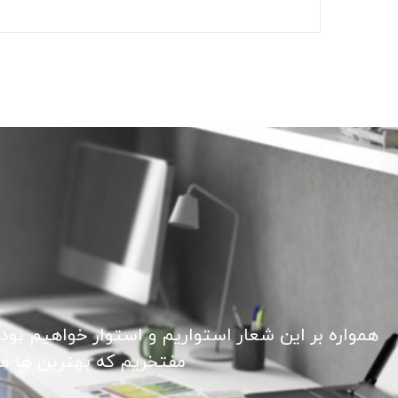
همواره بر این شعار استواریم و استوار خواهیم بود
مفتخریم که بهترین ها ما ر