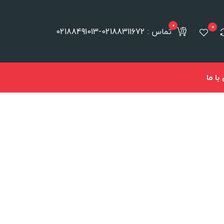
0
0
تماس : 02188311672-02188491013
ا ما