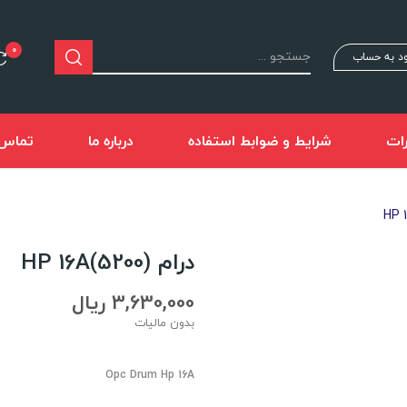
0
د به حساب
ات
شرایط و ضوابط استفاده
درباره ما
تماس ب
درام (5200)HP 16A
3,630,000 ریال
بدون مالیات
Opc Drum Hp 16A