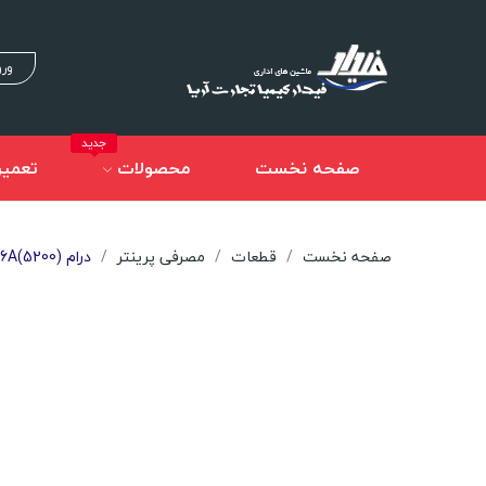
ورو
جدید
صفحه نخست
محصولات
تعمیر
صفحه نخست
قطعات
مصرفی پرینتر
درام (5200)HP 16A