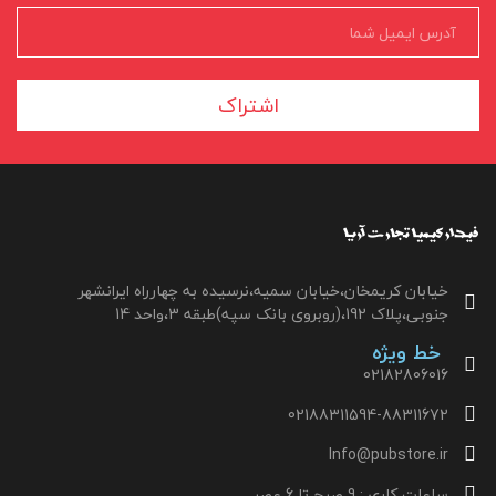
اشتراک
خیابان کریمخان،خیابان سمیه،نرسیده به چهارراه ایرانشهر
جنوبی،پلاک 192،(روبروی بانک سپه)طبقه 3،واحد 14
خط ویژه
02182806016
02188311594-88311672
Info@pubstore.ir
ساعات کاری : 9 صبح تا 6 عصر