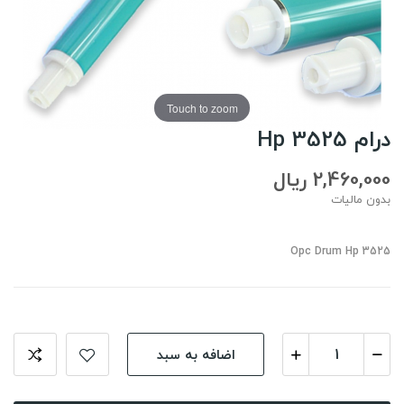
Touch to zoom
درام Hp 3525
2,460,000 ریال
بدون مالیات
Opc Drum Hp 3525
اضافه به سبد