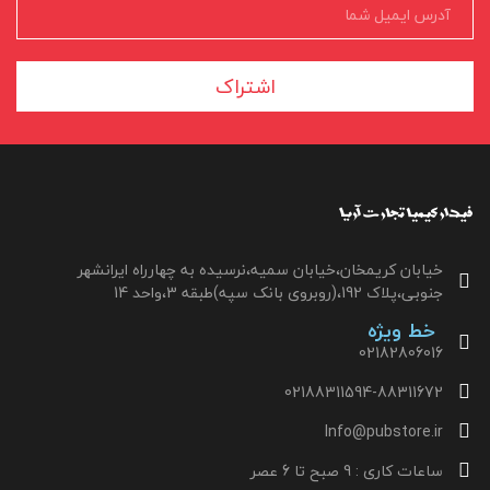
اشتراک
خیابان کریمخان،خیابان سمیه،نرسیده به چهارراه ایرانشهر
جنوبی،پلاک 192،(روبروی بانک سپه)طبقه 3،واحد 14
خط ویژه
02182806016
02188311594-88311672
Info@pubstore.ir
ساعات کاری : 9 صبح تا 6 عصر