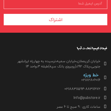
اشتراک
خیابان کریمخان،خیابان سمیه،نرسیده به چهارراه ایرانشهر
جنوبی،پلاک 192،(روبروی بانک سپه)طبقه 3،واحد 14
خط ویژه
02182806016
02188311594-88311672
Info@pubstore.ir
ساعات کاری : 9 صبح تا 6 عصر