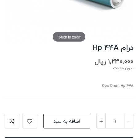
Touch to zoom
درام Hp 44A
1,230,000 ریال
بدون مالیات
Opc Drum Hp 44A
اضافه به سبد