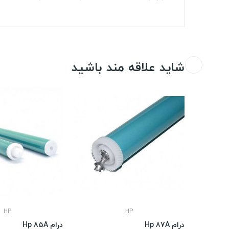
شاید علاقه مند باشید
HP
HP
درام Hp 87A
درام Hp 85A