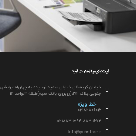
خیابان کریمخان،خیابان سمیه،نرسیده به چهارراه ایرانشهر
جنوبی،پلاک 192،(روبروی بانک سپه)طبقه 3،واحد 14
خط ویژه
02182806016
02188311594-88311672
Info@pubstore.ir