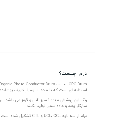
درام چیست؟
استوانه ای است که با ماده ای بسیار ظریف پوشاند
رنگ این پوشش معمولاً سبز، آبی و قرمز می باشد. ای
سازگار بوده و ماده سمی تولید نکنند.
درام از سه لایه UCL، CGL و CTL تشکیل شده است. نقش اصلی درام انتقال تونر بر روی کاغذ است که اینکار بوسیله بار منفی الکترونیکی انجام می شود.