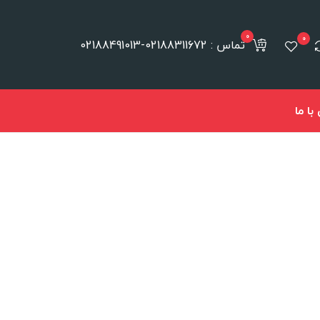
0
0
تماس : 02188311672-02188491013
ا ما