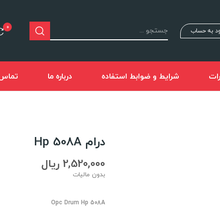
0
د به حساب
ات
شرایط و ضوابط استفاده
درباره ما
تماس ب
درام Hp 508A
2,520,000 ریال
بدون مالیات
Opc Drum Hp 508A