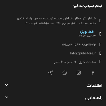
خیابان کریمخان،خیابان سمیه،نرسیده به چهارراه ایرانشهر
جنوبی،پلاک 192،(روبروی بانک سپه)طبقه 3،واحد 14
خط ویژه
02182806016
02188311594-88311672
Info@pubstore.ir
ساعات کاری : 9 صبح تا 6 عصر
اطلاعات

راهنمایی
