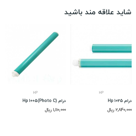
شاید علاقه مند باشید
HP
HP
درام Hp 1025
درام Hp 1005(Photo C)
2,840,000 ریال
1,110,000 ریال