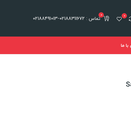
0
0
تماس : 02188311672-02188491013
ا ما