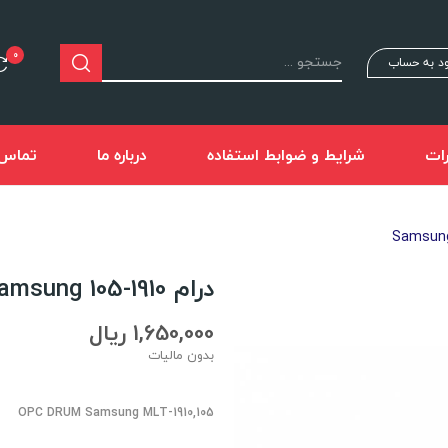
0
د به حساب
ات
شرایط و ضوابط استفاده
درباره ما
تماس ب
درام Samsung 105-1910
1,650,000 ریال
بدون مالیات
OPC DRUM Samsung MLT-1910,105