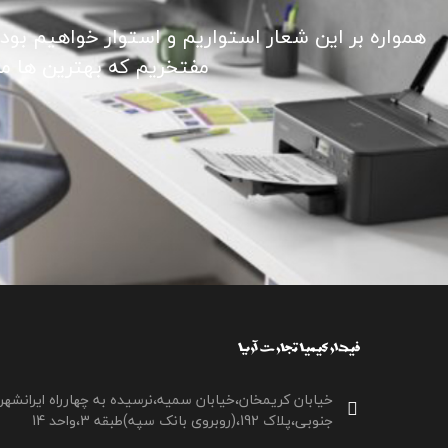
همواره بر این شعار استواریم و استوار خواهیم بود
مفتخریم که بهترین ها ما ر
خیابان کریمخان،خیابان سمیه،نرسیده به چهارراه ایرانشهر
جنوبی،پلاک 192،(روبروی بانک سپه)طبقه 3،واحد 14