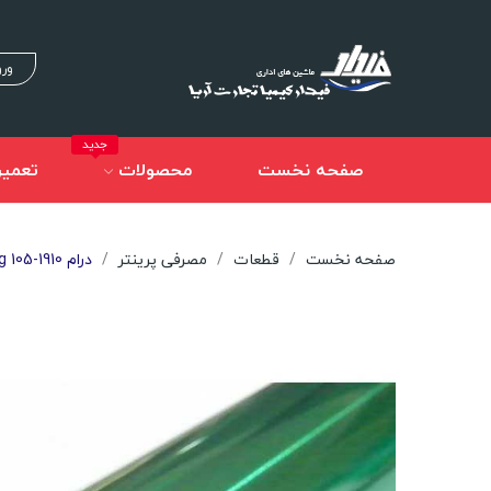
ورو
جدید
صفحه نخست
محصولات
تعمیر
صفحه نخست
قطعات
مصرفی پرینتر
درام Samsung 105-1910