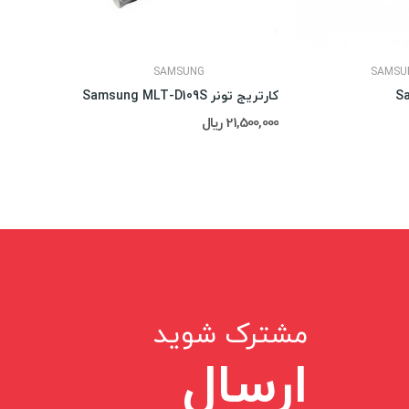
SAMSUNG
SAMSU
کارتریج تونر Samsung MLT-D109S
درام Samsung 4521
21,500,000 ریال
1,390,000 ریال
مشترک شوید
ارسال