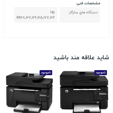
مشخصات فنی
دستگاه هاي سازگار
Hp
M128,127,126,125,177,176
شاید علاقه مند باشید
ناموجود
ناموجود