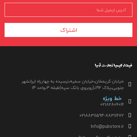
اشتراک
خیابان کریمخان،خیابان سمیه،نرسیده به چهارراه ایرانشهر
جنوبی،پلاک 192،(روبروی بانک سپه)طبقه 3،واحد 14
خط ویژه
02182806016
02188311594-88311672
Info@pubstore.ir