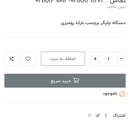
تماس : 02188311672-02188491013
بدون مالیات
دستگاه چاپگر برچسب بارکد روميزی
اضافه به سبد
خرید سریع
ناموجود

اشتراک