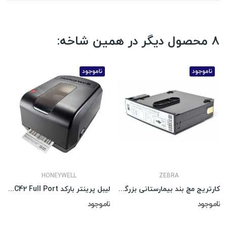
8 محصول دیگر در همین شاخه:
ناموجود
ناموجود
HONEYWELL
ZEBRA
کارتریج مچ بند بیمارستانی بزرگسال سفید Z-Band
لیبل پرینتر بارکد Honeywell PC42 Full Port
ناموجود
ناموجود