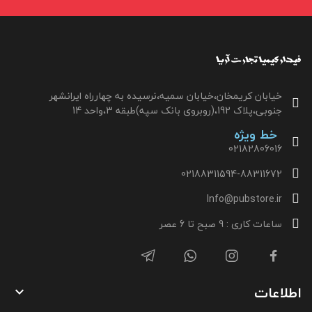
خیابان کریمخان،خیابان سمیه،نرسیده به چهارراه ایرانشهر
جنوبی،پلاک 192،(روبروی بانک سپه)طبقه 3،واحد 14
خط ویژه
02182806016
02188311594-88311672
Info@pubstore.ir
ساعات کاری : 9 صبح تا 6 عصر
اطلاعات
