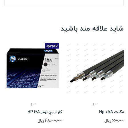
شاید علاقه مند باشید
ناموجود
HP
HP
مگنت Hp 05A
کارتریج تونر HP 16A
660,000 ریال
48,000,000 ریال