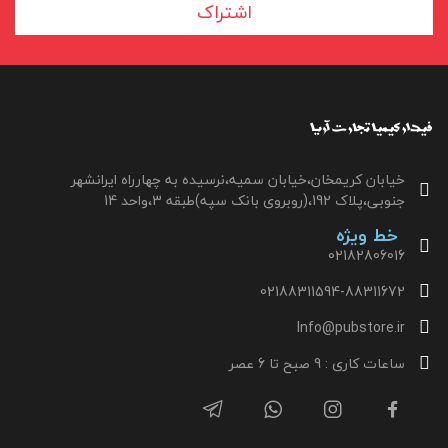
اشتراک
خیابان کریمخان،خیابان سمیه،نرسیده به چهارراه ایرانشهر
جنوبی،پلاک 192،(روبروی بانک سپه)طبقه 3،واحد 14
خط ویژه
02182806016
02188311594-88311672
Info@pubstore.ir
ساعات کاری : 9 صبح تا 6 عصر