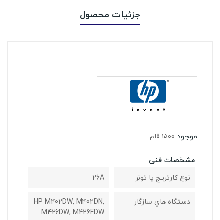
جزئیات محصول
موجود
1500 قلم
مشخصات فنی
نوع کارتریج یا تونر
26A
دستگاه هاي سازگار
HP M402DW, M402DN,
M426DW, M426FDW