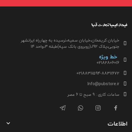
خیابان کریمخان،خیابان سمیه،نرسیده به چهارراه ایرانشهر
جنوبی،پلاک 192،(روبروی بانک سپه)طبقه 3،واحد 14
خط ویژه
02182806016
02188311594-88311672
Info@pubstore.ir
ساعات کاری : 9 صبح تا 6 عصر
اطلاعات
