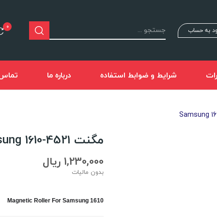
0
د به حساب
ات
شرایط و ضوابط استفاده
درباره ما
تماس ب
مگنت 4521-Samsung 1610
1,230,000 ریال
بدون مالیات
Magnetic Roller For Samsung 1610