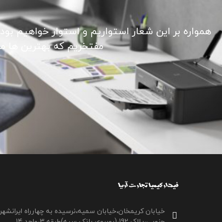
همواره بر این شعار استواریم و استوار خواهیم بود
مفتخریم که بهترین ها ما ر
خیابان کریمخان،خیابان سمیه،نرسیده به چهارراه ایرانشهر
جنوبی،پلاک 192،(روبروی بانک سپه)طبقه 3،واحد 14