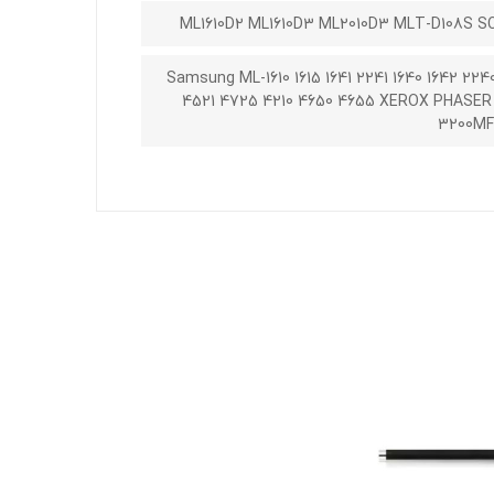
ML1610D2 ML1610D3 ML2010D3 MLT-D108S SC
Samsung ML-1610 1615 1641 2241 1640 1642 22
4521 4725 4210 4650 4655 XEROX PHASER 
3200MF