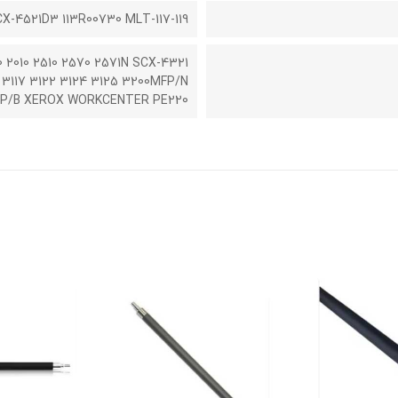
X-4521D3 113R00730 MLT-117-119
40 2010 2510 2570 2571N SCX-4321
3117 3122 3124 3125 3200MFP/N
P/B XEROX WORKCENTER PE220