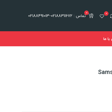
0
0
تماس : 02188311672-02188491013
ا ما