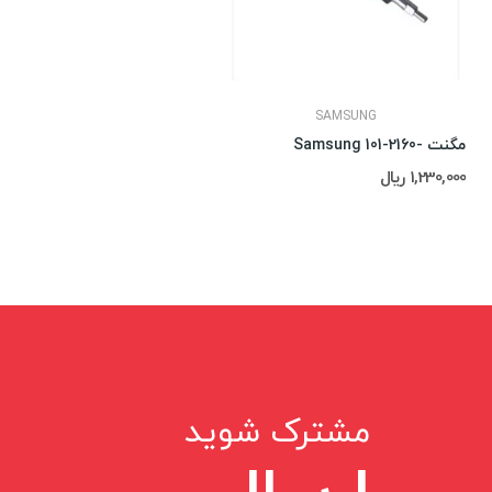
SAMSUNG
مگنت -2160-Samsung 101
1,230,000 ریال
مشترک شوید