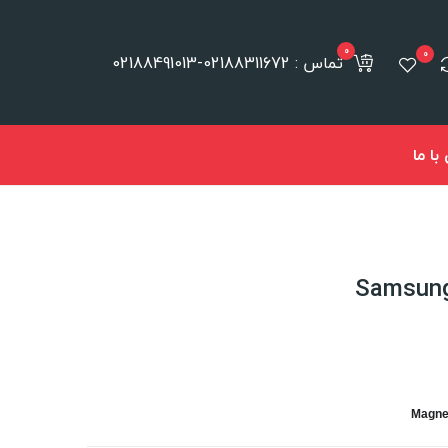
0
0
تماس : 02188311672-02188491013
ا ما
Magne