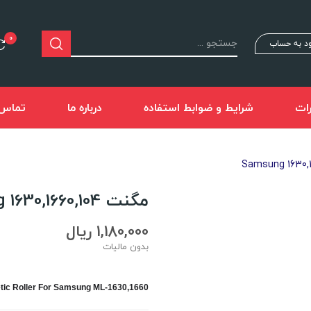
0
د به حساب
ات
شرایط و ضوابط استفاده
درباره ما
تماس ب
مگنت Samsung 1630,1660,104
1,180,000 ریال
بدون مالیات
tic Roller For Samsung ML-1630,1660