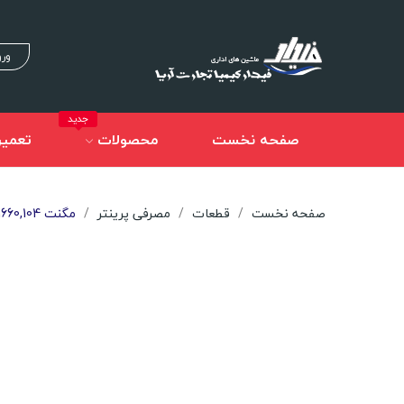
ورو
جدید
صفحه نخست
محصولات
تعمیر
صفحه نخست
قطعات
مصرفی پرینتر
مگنت Samsung 1630,1660,104