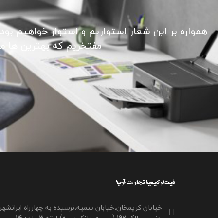
همواره بر این شعار استواریم و استوار خواهیم بود
مفتخریم که بهترین ها ما ر
خیابان کریمخان،خیابان سمیه،نرسیده به چهارراه ایرانشهر
جنوبی،پلاک 192،(روبروی بانک سپه)طبقه 3،واحد 14