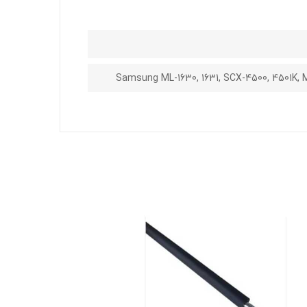
Samsung ML-1630, 1631, SCX-4500, 4501K, ML-