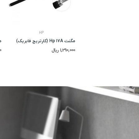
HP
مگنت Hp 17A (کارتریج فابریک)
مگ
1,290,000 ریال
00