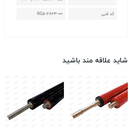
کد فنی
RG5-2823-00
شاید علاقه مند باشید