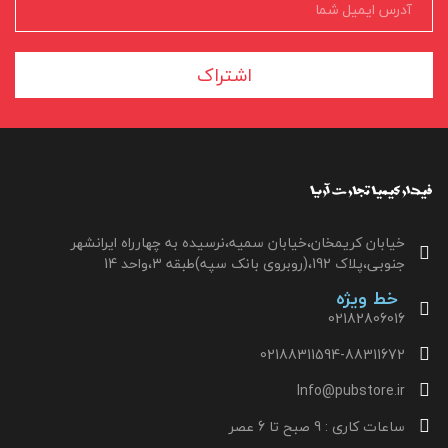
اشتراک
خیابان کریمخان،خیابان سمیه،نرسیده به چهارراه ایرانشهر
جنوبی،پلاک 192،(روبروی بانک سپه)طبقه 3،واحد 14
خط ویژه
02182806016
02188311594-88311672
Info@pubstore.ir
ساعات کاری : 9 صبح تا 6 عصر