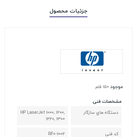
جزئیات محصول
موجود
150 قلم
مشخصات فنی
دستگاه هاي سازگار
HP LaserJet 1000, 1200,
1220, 1300
کد فنی
RF0-1002