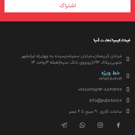
اشتراک
خیابان کریمخان،خیابان سمیه،نرسیده به چهارراه ایرانشهر
جنوبی،پلاک 192،(روبروی بانک سپه)طبقه 3،واحد 14
خط ویژه
02182806016
02188311594-88311672
Info@pubstore.ir
ساعات کاری : 9 صبح تا 6 عصر