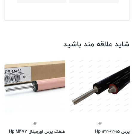
شاید علاقه مند باشید
HP
HP
پرس Hp 1320/2015
غلطک پرس اورجینال Hp M477