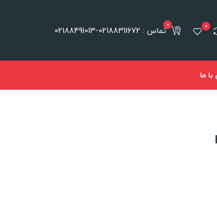
0
0
تماس : 02188311672-02188491013
ا ما