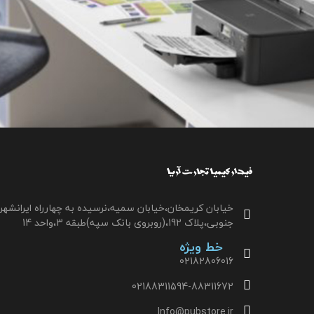
خیابان کریمخان،خیابان سمیه،نرسیده به چهارراه ایرانشهر
جنوبی،پلاک 192،(روبروی بانک سپه)طبقه 3،واحد 14
خط ویژه
02182806016
02188311594-88311672
Info@pubstore.ir