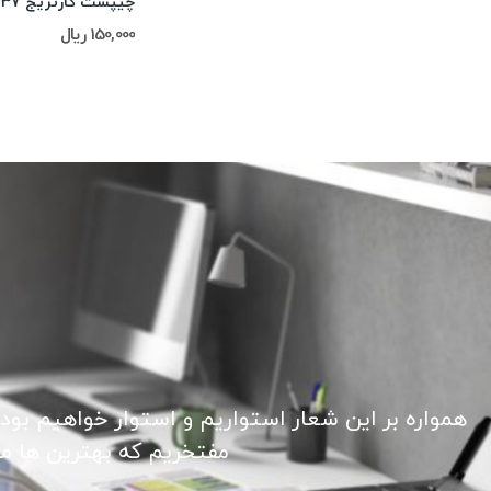
چیپست کارتریج Canon 737
150,000 ریال
همواره بر این شعار استواریم و استوار خواهیم بود
مفتخریم که بهترین ها ما ر