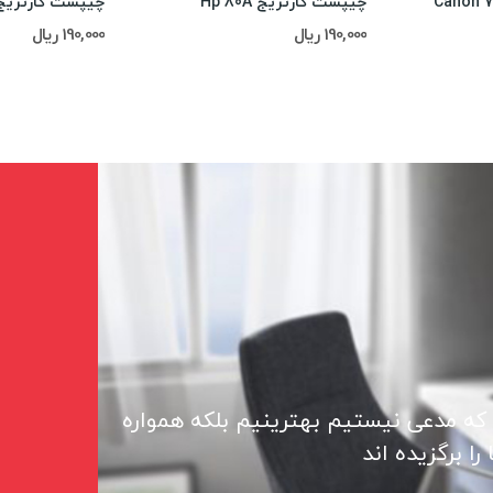
چیپست کارتریج Hp 80A
چیپست کارتریج p 83A
190,000 ریال
190,000 ریال
 که مدعی نیستیم بهترینیم بلکه همواره
ا برگزیده اند