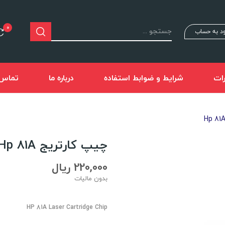
0
د به حساب
ات
شرایط و ضوابط استفاده
درباره ما
تماس ب
چیپ کارتریج Hp 81A
220,000 ریال
بدون مالیات
HP 81A Laser Cartridge Chip