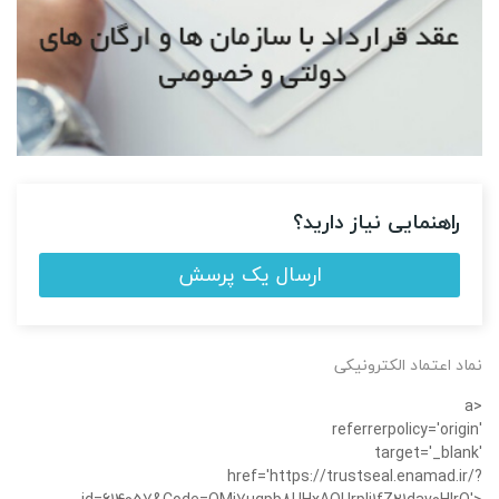
راهنمایی نیاز دارید؟
ارسال یک پرسش
نماد اعتماد الکترونیکی
<a
referrerpolicy='origin'
target='_blank'
href='https://trustseal.enamad.ir/?