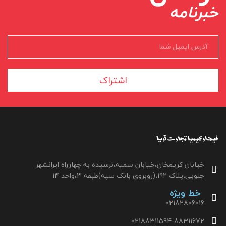
خبرنامه
اشتراک
خیابان کریمخان،خیابان سمیه،نرسیده به چهارراه ایرانشهر
جنوبی،پلاک 192،(روبروی بانک سپه)طبقه 3،واحد 14
خط ویژه
02182806016
02188311594-88311672