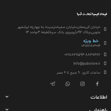
خیابان کریمخان،خیابان سمیه،نرسیده به چهارراه ایرانشهر
جنوبی،پلاک 192،(روبروی بانک سپه)طبقه 3،واحد 14
خط ویژه
02182806016
02188311594-88311672
Info@pubstore.ir
ساعات کاری : 9 صبح تا 6 عصر
اطلاعات

راهنمایی
