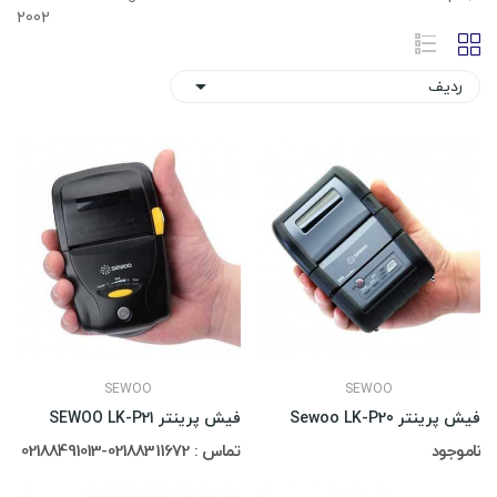
2002
ردیف

SEWOO
SEWOO
فیش پرینتر Sewoo LK-P20
فیش پرینتر SEWOO LK-P21
ناموجود
تماس : 02188311672-02188491013