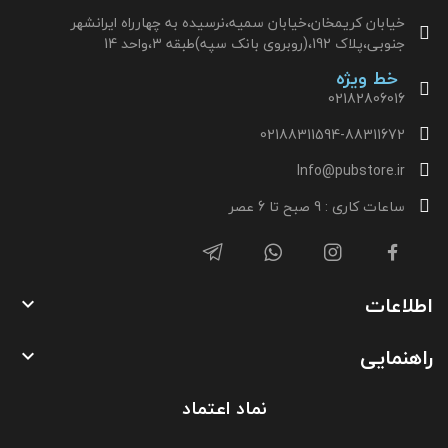
خیابان کریمخان،خیابان سمیه،نرسیده به چهارراه ایرانشهر
جنوبی،پلاک 192،(روبروی بانک سپه)طبقه 3،واحد 14
خط ویژه
02182806016
02188311594-88311672
Info@pubstore.ir
ساعات کاری : 9 صبح تا 6 عصر
اطلاعات

راهنمایی

نماد اعتماد