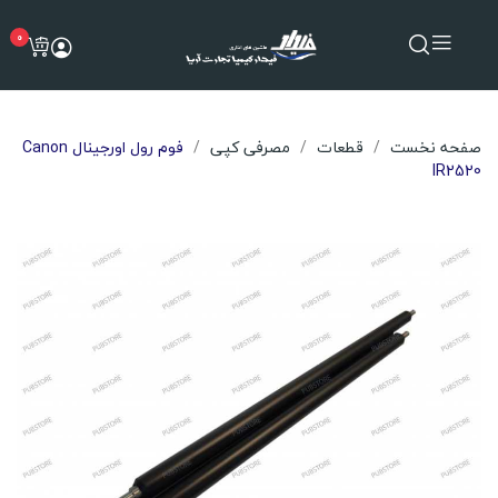
0
صفحه نخست
قطعات
مصرفی کپی
فوم رول اورجینال Canon
IR2520