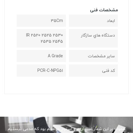
مشخصات فنی
ابعاد
35Cm
دستگاه هاي سازگار
IR 2520 2525 2530
2535 2545
ساير مشخصات
A Grade
کد فنی
‎PCR-C-NPG51
همواره بر این شعار استواریم و استوار خواهیم بود که مدعی نیستیم