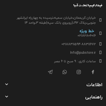
خیابان کریمخان،خیابان سمیه،نرسیده به چهارراه ایرانشهر
جنوبی،پلاک 192،(روبروی بانک سپه)طبقه 3،واحد 14
خط ویژه
02182806016
02188311594-88311672
Info@pubstore.ir
ساعات کاری : 9 صبح تا 6 عصر
اطلاعات

راهنمایی
