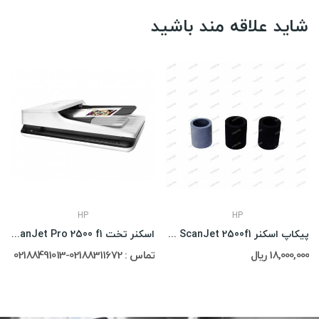
شاید علاقه مند باشید
HP
HP
پیکاپ اسکنر Hp ScanJet 2500f1
اسکنر تخت HP ScanJet Pro 2500 f1
18,000,000 ریال
تماس : 02188311672-02188491013