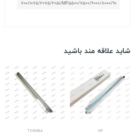
700/1075/2075/2051/MP5500/7500/6000/8000/90
شاید علاقه مند باشید
TOSHIBA
HP