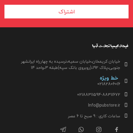
اشتراک
خیابان کریمخان،خیابان سمیه،نرسیده به چهارراه ایرانشهر
جنوبی،پلاک 192،(روبروی بانک سپه)طبقه 3،واحد 14
خط ویژه
02182806016
02188311594-88311672
Info@pubstore.ir
ساعات کاری : 9 صبح تا 6 عصر