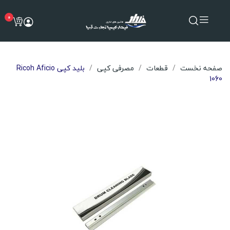
0
صفحه نخست
قطعات
مصرفی کپی
بلید کپی Ricoh Aficio
1060