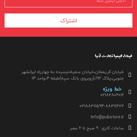
اشتراک
خیابان کریمخان،خیابان سمیه،نرسیده به چهارراه ایرانشهر
جنوبی،پلاک 192،(روبروی بانک سپه)طبقه 3،واحد 14
خط ویژه
02182806016
02188311594-88311672
Info@pubstore.ir
ساعات کاری : 9 صبح تا 6 عصر