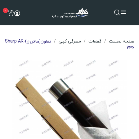
0
صفحه نخست
قطعات
مصرفی کپی
تفلون(هاترول)Sharp AR-
236