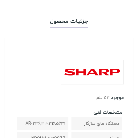
جزئیات محصول
موجود
53 قلم
مشخصات فنی
دستگاه هاي سازگار
AR-236,310,316,5631