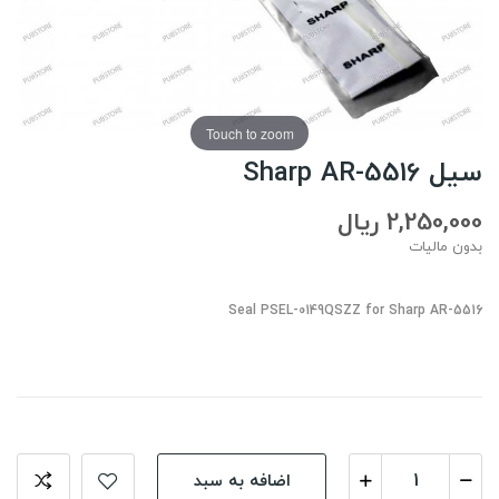
Touch to zoom
سیل Sharp AR-5516
2,250,000 ریال
بدون مالیات
Seal PSEL-0149QSZZ for Sharp AR-5516
اضافه به سبد