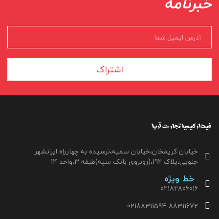
خبرنامه
اشتراک
خیابان کریمخان،خیابان سمیه،نرسیده به چهارراه ایرانشهر
جنوبی،پلاک 192،(روبروی بانک سپه)طبقه 3،واحد 14
خط ویژه
02182806016
02188311594-88311672