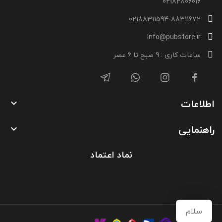
02182806016
02188311594-88311672
Info@pubstore.ir
ساعات کاری : 9 صبح تا 6 عصر
اطلاعات

راهنمایی

نماد اعتماد
سلام