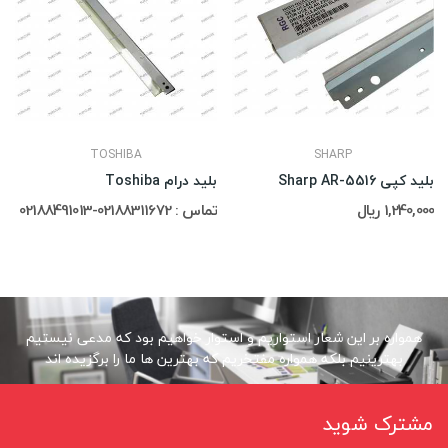
TOSHIBA
SHARP
بلید کپی Sharp AR-5516
بلید درام Toshiba
1,240,000 ریال
تماس : 02188311672-02188491013
همواره بر این شعار استواریم و استوار خواهیم بود که مدعی نیستیم
بهترینیم بلکه همواره مفتخریم که بهترین ها ما را برگزیده اند
مشترک شوید