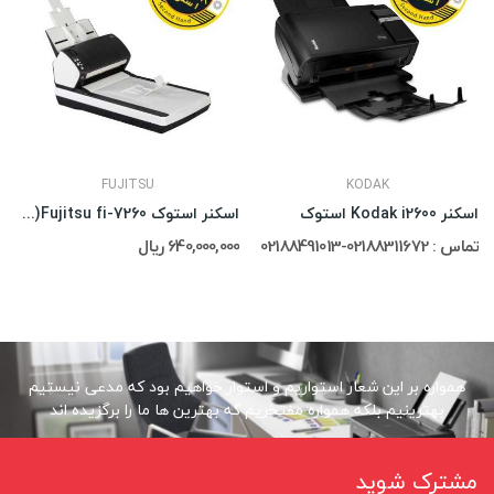
FUJITSU
KODAK
اسکنر Kodak i2600 استوک
اسکنر استوک Fujitsu fi-7260(در حد)
تماس : 02188311672-02188491013
640,000,000 ریال
همواره بر این شعار استواریم و استوار خواهیم بود که مدعی نیستیم
بهترینیم بلکه همواره مفتخریم که بهترین ها ما را برگزیده اند
مشترک شوید