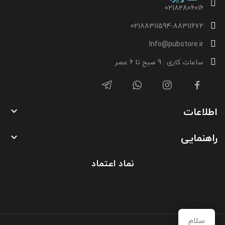
02182806016
02188311594-88311672
Info@pubstore.ir
ساعات کاری : 9 صبح تا 6 عصر
اطلاعات

راهنمایی

نماد اعتماد
سلام