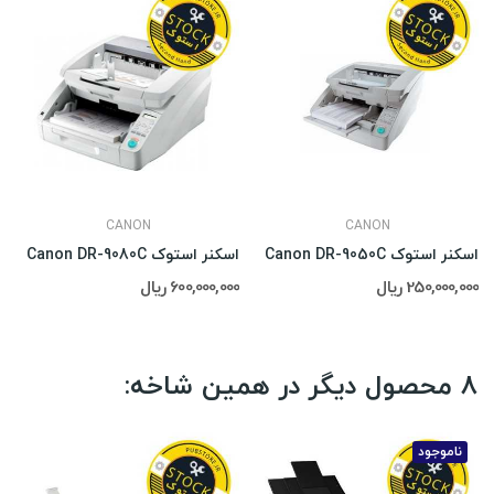
CANON
CANON
اسکنر استوک Canon DR-9050C
اسکنر استوک Canon DR-9080C
250,000,000 ریال
600,000,000 ریال
8 محصول دیگر در همین شاخه:
ناموجود