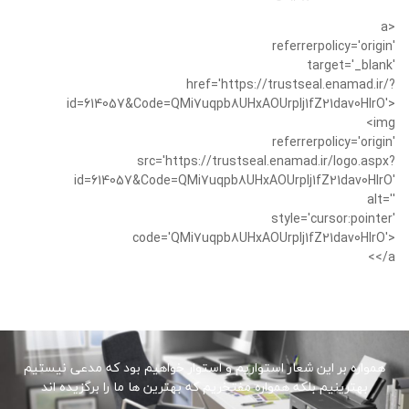
<a
referrerpolicy='origin'
target='_blank'
href='https://trustseal.enamad.ir/?
id=614057&Code=QMi7uqpb8UHxAOUrplj1fZ21dav0HIrO'>
<img
referrerpolicy='origin'
src='https://trustseal.enamad.ir/logo.aspx?
id=614057&Code=QMi7uqpb8UHxAOUrplj1fZ21dav0HIrO'
alt=''
style='cursor:pointer'
code='QMi7uqpb8UHxAOUrplj1fZ21dav0HIrO'>
</a>
همواره بر این شعار استواریم و استوار خواهیم بود که مدعی نیستیم
بهترینیم بلکه همواره مفتخریم که بهترین ها ما را برگزیده اند