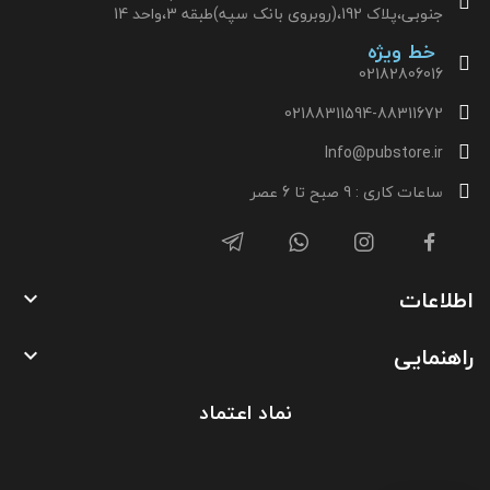
جنوبی،پلاک 192،(روبروی بانک سپه)طبقه 3،واحد 14
خط ویژه
02182806016
02188311594-88311672
Info@pubstore.ir
ساعات کاری : 9 صبح تا 6 عصر
اطلاعات

راهنمایی

نماد اعتماد