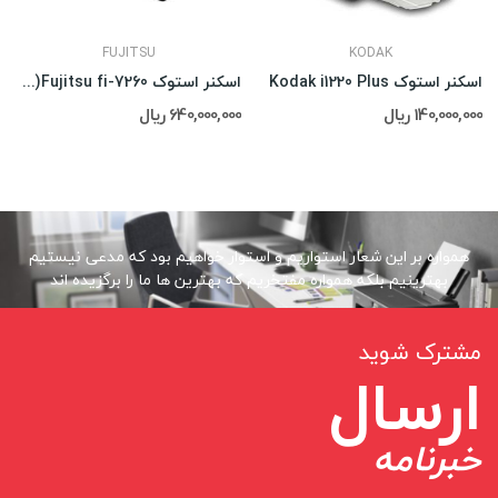
FUJITSU
KODAK
اسکنر استوک Kodak i1220 Plus
اسکنر استوک Fujitsu fi-7260(در حد)
140,000,000 ریال
640,000,000 ریال
همواره بر این شعار استواریم و استوار خواهیم بود که مدعی نیستیم
بهترینیم بلکه همواره مفتخریم که بهترین ها ما را برگزیده اند
مشترک شوید
ارسال
خبرنامه