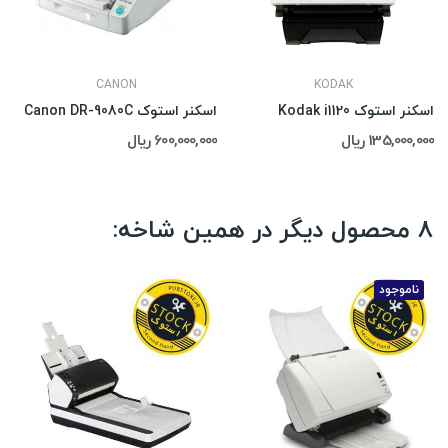
CANON
KODAK
اسکنر استوک Kodak i1120
اسکنر استوک Canon DR-9080C
135,000,000 ریال
600,000,000 ریال
8 محصول دیگر در همین شاخه:
ناموجود