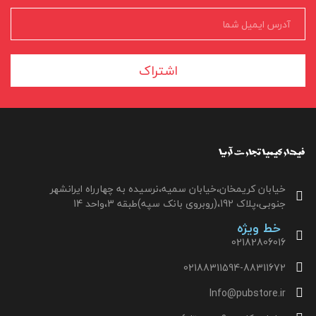
اشتراک
خیابان کریمخان،خیابان سمیه،نرسیده به چهارراه ایرانشهر
جنوبی،پلاک 192،(روبروی بانک سپه)طبقه 3،واحد 14
خط ویژه
02182806016
02188311594-88311672
Info@pubstore.ir