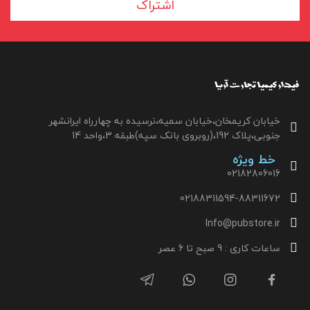
اشتراک
خیابان کریمخان،خیابان سمیه،نرسیده به چهارراه ایرانشهر
جنوبی،پلاک 192،(روبروی بانک سپه)طبقه 3،واحد 14
خط ویژه
02182806016
02188311594-88311672
Info@pubstore.ir
ساعات کاری : 9 صبح تا 6 عصر