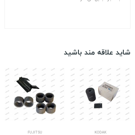
شاید علاقه مند باشید
FUJITSU
KODAK