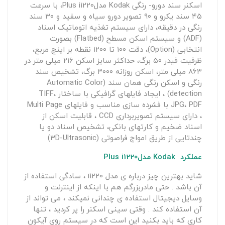
اسکنر سند دورو- رنگی Kodak مدلPlus i1220، با سرعت
۴۵ سند یکرو و ۹۰ تصویر دورو سیاه و سفید و ۳۰ سند
رنگی در دقیقه، دارای سیستم تغذیه اتوماتیک اسناد
(ADF) و سیستم اسکن مسطح (Flatbed) بصورت
انتخابی (Option)، دقت ۱۰۰ تا ۱۲۰۰ نقطه بر اینچ مربع،
ظرفیت فیدر ۵۰ برگ، حداکثر سایز اسکن ۲۱۶ میلی متر در
۸۶۳ میلی متر، اسکن روزانه ۳۰۰۰ برگ، تشخیص سند
رنگی و اسکن رنگی همان سند (Automatic Color
detection) ، ایجاد فایلهای گرافیکی با ساختار TIFF،
JPG، PDF با فشرده سازی مناسب و فایلهای Multi Page
، دارای سیستم تصویربرداری CCD ، قابلیت اسکن از
اسناد ضخیم و کارتهای بانکی، تشخیص اسناد دو یا
چندتایی از طریق امواج فراصوتی (۳D-Ultrasonic)
عملکرد Kodak مدلPlus i1220
شاید بهترین چیز درباره ی مدل i1220 ، سادگی استفاده از
آن باشد . حتی مادربزرگم هم با اینکه از اینترنت و
وسایل دیجیتال استفاده ی چندانی نمیکند ، می تواند از
آن استفاده کند . وقتی سینی اسکنر را پر کردید ، تنها
کاری که باید بکنید این است که در سیستم روی آیکون