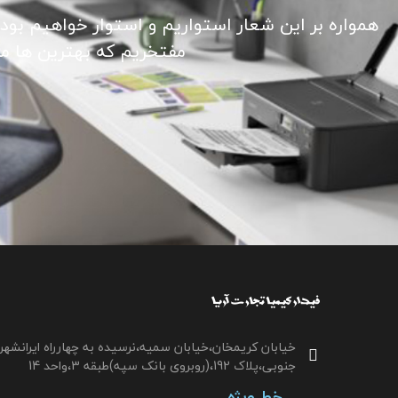
همواره بر این شعار استواریم و استوار خواهیم بود
مفتخریم که بهترین ها ما ر
خیابان کریمخان،خیابان سمیه،نرسیده به چهارراه ایرانشهر
جنوبی،پلاک 192،(روبروی بانک سپه)طبقه 3،واحد 14
خط ویژه