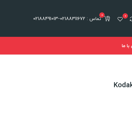
0
0
تماس : 02188311672-02188491013
ا ما