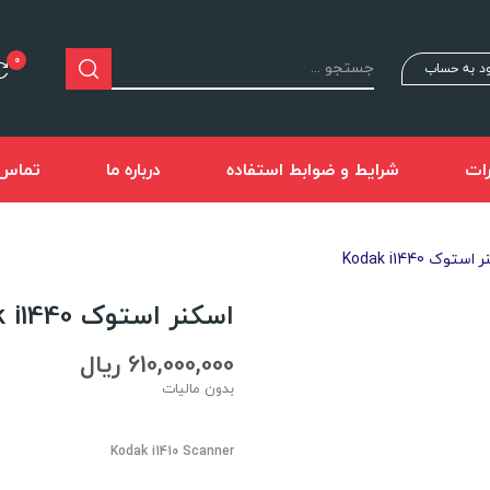
0
د به حساب
ات
شرایط و ضوابط استفاده
درباره ما
تماس ب
ستوک Kodak i1440
اسکنر استوک Kodak i1440
610,000,000 ریال
بدون مالیات
Kodak i1410 Scanner