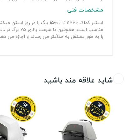
مشخصات فنی
اسکنر کداک i1440 تا 15000 برگ
را به طور مستقل به حداکثر می رساند و اجازه می ده
شاید علاقه مند باشید