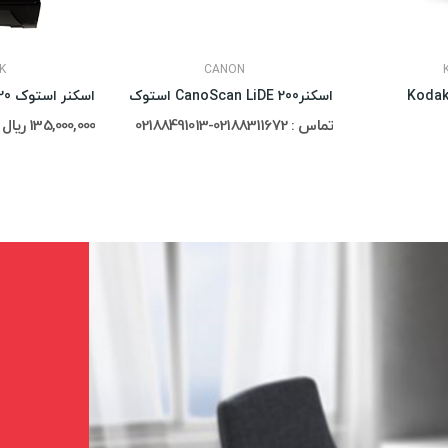
K
CANON
اسکنرCanoScan LiDE 200 استوک
اسکنر استوک Kodak i1120
تماس : 02188311672-02188491013
135,000,000 ریال