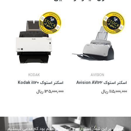
KODAK
AVISION
اسکنر استوک Avision AV122
اسکنر استوک Kodak i1120
115,000,000 ریال
135,000,000 ریال
همواره بر این شعار استواریم و استوار خواهیم بود که مدعی نیستیم