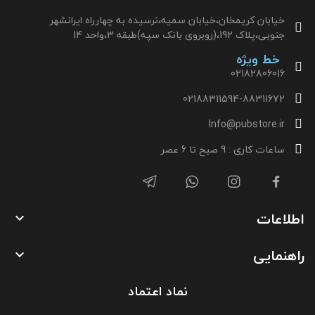
خیابان کریمخان،خیابان سمیه،نرسیده به چهارراه ایرانشهر
جنوبی،پلاک 192،(روبروی بانک سپه)طبقه 3،واحد 14
خط ویژه
02182806016
02188311594-88311672
Info@pubstore.ir
ساعات کاری : 9 صبح تا 6 عصر
اطلاعات

راهنمایی

نماد اعتماد