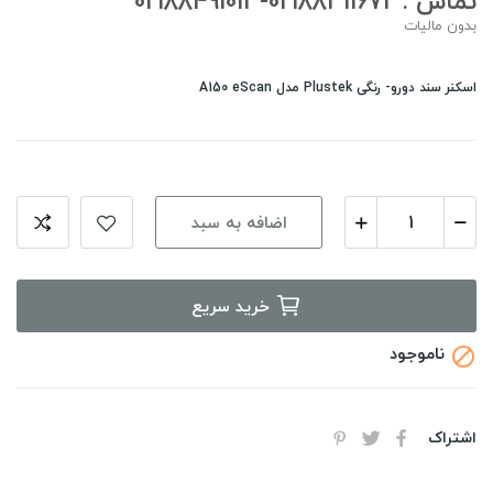
تماس : 02188311672-02188491013
بدون مالیات
اسکنر سند دورو- رنگی Plustek مدل A150 eScan
اضافه به سبد
خرید سریع
ناموجود

اشتراک