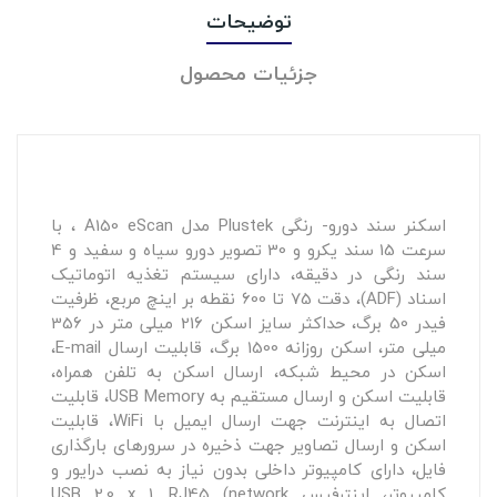
توضیحات
جزئیات محصول
اسکنر سند دورو- رنگی Plustek مدل A150 eScan ، با
سرعت 15 سند یکرو و 30 تصویر دورو سیاه و سفید و 4
سند رنگی در دقیقه، دارای سیستم تغذیه اتوماتیک
اسناد (ADF)، دقت 75 تا 600 نقطه بر اینچ مربع، ظرفیت
فیدر 50 برگ، حداکثر سایز اسکن 216 میلی متر در 356
میلی متر، اسکن روزانه 1500 برگ، قابلیت ارسال E-mail،
اسکن در محیط شبکه، ارسال اسکن به تلفن همراه،
قابلیت اسکن و ارسال مستقیم به USB Memory، قابلیت
اتصال به اینترنت جهت ارسال ایمیل با WiFi، قابلیت
اسکن و ارسال تصاویر جهت ذخیره در سرورهای بارگذاری
فایل، دارای کامپیوتر داخلی بدون نیاز به نصب درایور و
کامپیوتر، اینترفیس USB 2.0 x 1, RJ45 (network