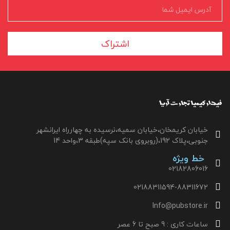
اشتراک
خیابان کریمخان،خیابان سمیه،نرسیده به چهارراه ایرانشهر
جنوبی،پلاک 192،(روبروی بانک سپه)طبقه 3،واحد 14
خط ویژه
02182806016
02188311594-88311672
Info@pubstore.ir
ساعات کاری : 9 صبح تا 6 عصر