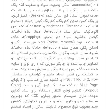
connection) x 1، اسکن بصورت سیاه و سفید، 256 رنگ
خاکستری و رنگی، نرم افزار پردازش تصویری با قابلیت
صاف نمودن اسناد کج اسکن شده (Deskew)، تمیز کردن،
پر رنگ کردن متون کم رنگ، کم رنگ کردن زمینه و تنظیم
اتوماتیک brightness، Threshold و Contrast، تشخیص
اتوماتیک سایز سند (Automatic Size Detection)،
گرفتن حاشیه سیاه دور تصویر (Cropping)، حذف
اتوماتیک نویز (Noise Removal)، تشخیص سند رنگی و
اسکن رنگی همان سند (Automatic Color detection)،
شبیه سازی طیف رنگهای خاکستری، تصحیح اسنادی که
تضاد در میزان روشنایی و تیرگی دارند، تصحیح متون و
تصاویر چاپ شده با چاپگر سوزنی که دارای نویز و سایه
هستند، حذف پس زمینه رنگی و نمایش محتویات سند
با کیفیت بی نظیر، ایجاد فایلهای گرافیکی با ساختار
PNG، TIFF، JPG، PDF با فشرده سازی مناسب و فایلهای
Multi Page ، حذف سه رنگ قرمز، آبی و سبز (Color
Dropout) تنظیم زمان انتظار دستگاه برای سند گذاری
مجدد، دارای سیستم تصویر برداری CCD که بهترین
سیستم تصویربرداری بوده و بالاترین تکنولوژی کشش
سند بصورت فوق مسطح با قابلیت اسکن از اسناد ضخیم