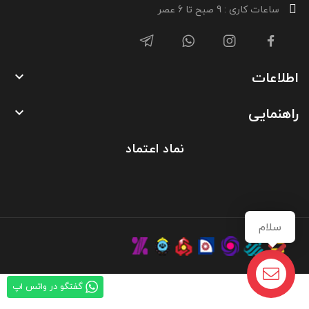
ساعات کاری : 9 صبح تا 6 عصر
اطلاعات

راهنمایی

نماد اعتماد
سلام
گفتگو در واتس اپ