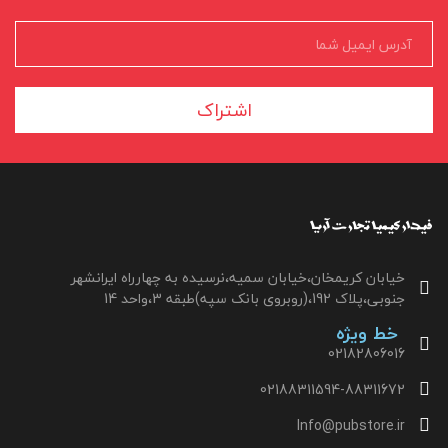
اشتراک
خیابان کریمخان،خیابان سمیه،نرسیده به چهارراه ایرانشهر
جنوبی،پلاک 192،(روبروی بانک سپه)طبقه 3،واحد 14
خط ویژه
02182806016
02188311594-88311672
Info@pubstore.ir