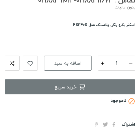
تماس : 02188311672-02188491013
بدون مالیات
اسکنر یکرو رنگی پلاستک مدل PS340S
اضافه به سبد
خرید سریع
ناموجود

اشتراک