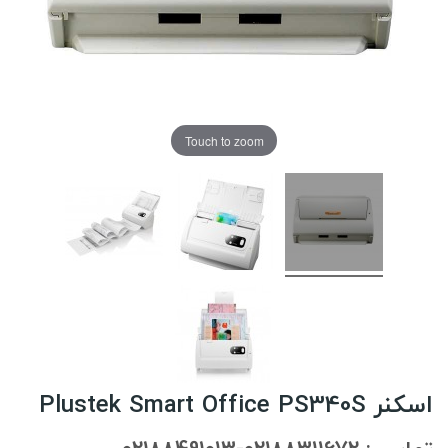
Touch to zoom
اسکنر Plustek Smart Office PS340S