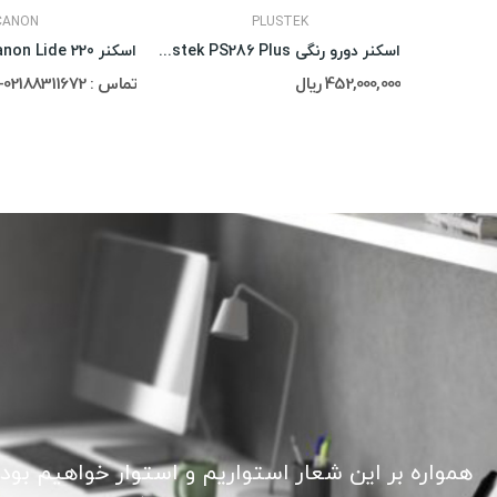
CANON
PLUSTEK
اسکنر دورو رنگی Plustek PS286 Plus
اسکنر Canon Lide 220
452,000,000 ریال
تماس : 02188311672-02188491013
همواره بر این شعار استواریم و استوار خواهیم بود