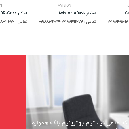
N
AVISION
اسکنر Avision AD125
اسکنر Canon DR-G1100
تماس : 02188311672-02188491013
تماس : 02188311672-02188491013
 که مدعی نیستیم بهترینیم بلکه همواره