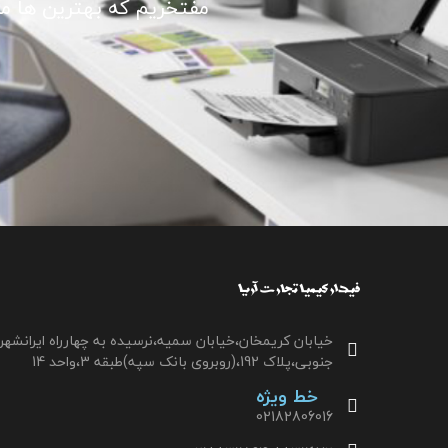
مفتخریم که بهترین ها ما ر
خیابان کریمخان،خیابان سمیه،نرسیده به چهارراه ایرانشهر
جنوبی،پلاک 192،(روبروی بانک سپه)طبقه 3،واحد 14
خط ویژه
02182806016