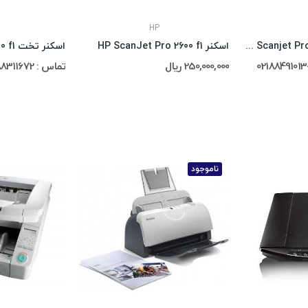
HP
اسکنر تخت Hp Scanjet Pro 3600F1
اسکنر HP ScanJet Pro 2600 f1
250,000,000 ریال
تماس : 02188311672-02188491013
ناموجود