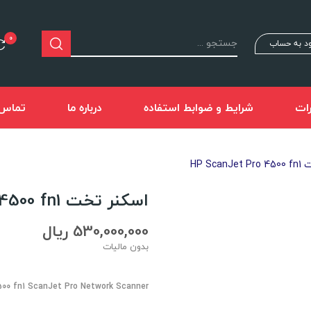
0
د به حساب
ات
شرایط و ضوابط استفاده
درباره ما
تماس ب
HP Sca
اسکنر تخت HP ScanJet Pro 4500 fn1
530,000,000 ریال
بدون مالیات
00 fn1 ScanJet Pro Network Scanner