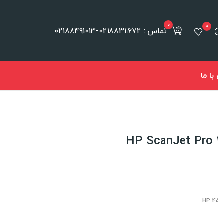
0
0
تماس : 02188311672-02188491013
ا ما
HP 45