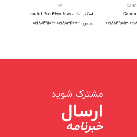
HP
CANO
اسکنر تخت HP ScanJet Pro 4600 fnw1
اسکنر CanonScan LiDE 300
تماس : 02188311672-02188491013
62,000,000 ریال
مشترک شوید
ارسال
خبرنامه