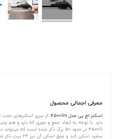
معرفی اجمالی محصول
اسکنر اچ پی مدل 4500fn1
, از سری اسکنرهای تخت تولید شده
دارد. با توجه به ابعاد جمع و جوری که دارد و هم چن
4500f1 در حدود 50 برگ ذکر شده است ک
سفید اسکن کند و عمق اسکن آن نیز 24 بیت ذکر شده است که کیفیت تصاویر اسکن شده را به خوبی نشان میدهد.