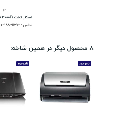
HP
تماس : 02188311672-02188491013
8 محصول دیگر در همین شاخه:
ناموجود
ناموجود