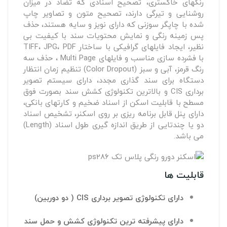
رنگهای خاکستری، تصحیح اسنادی که تضاد در میزان
روشنایی و تیرگی دارند، تصحیح متون و تصاویر چاپ
شده با چاپگر سوزنی که دارای نویز و سایه هستند، حذف
پس زمینه رنگی و نمایش محتویات سند با کیفیت بی
نظیر، ایجاد فایلهای گرافیکی با ساختار TIFF، JPG، PDF
با فشرده سازی مناسب و فایلهای Multi Page ، حذف سه
رنگ قرمز، آبی و سبز (Color Dropout) تنظیم زمان انتظار
دستگاه برای سند گذاری مجدد، دارای سیستم تصویر
برداری CIS و بالاترین تکنولوژی کشش سند بصورت فوق
مسطح با قابلیت اسکن از اسناد ضخیم و کارتهای بانکی،
دارای پنل قابل برنامه ریزی بر روی اسکنر، تشخیص اسناد
دو یا چندتایی از طریق اندازه گیری طول اسناد (Length)
می باشد.
قابلیت ها
دارای تکنولوژی تصویر برداری CIS ( دو دوربین)
دارای پیشرفته ترین تکنولوژی کشش و حمل سند