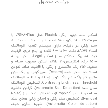
جزئیات محصول
اسکنر سند دورو- رنگی Plustek مدل PS286Plus، با
سرعت 25 سند یکرو و 50 تصویر دورو سیاه و سفید و 8
سند رنگی در دقیقه، دارای سیستم تغذیه اتوماتیک
اسناد (ADF)، دقت 100 تا 600 نقطه بر اینچ مربع، ظرفیت
فیدر 50 برگ، حداکثر سایز اسکن Legal، اسکن روزانه
1500 برگ، اینترفیسUSB 2.0، اسکن بصورت سیاه و
سفید، 256 رنگ خاکستری و رنگی، با قابلیت صاف نمودن
اسناد کج اسکن شده (Deskew)، تمیز کردن، پر رنگ کردن
متون کم رنگ، کم رنگ کردن زمینه و تنظیم اتوماتیک
brightness، Threshold و Contrast، تشخیص اتوماتیک
سایز سند (Automatic Size Detection)، گرفتن حاشیه
سیاه دور تصویر (Cropping)، حذف اتوماتیک نویز (Noise
Removal)، تشخیص سند رنگی و اسکن رنگی همان سند
(Automatic Color detection)، شبیه سازی طیف