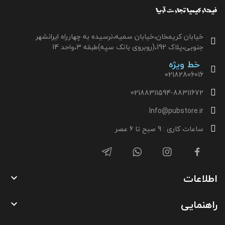
خیابان کریمخان،خیابان سمیه،نرسیده به چهارراه ایرانشهر
جنوبی،پلاک 192،(روبروی بانک سپه)طبقه 3،واحد 14
خط ویژه
02182806016
02188311594-88311672
Info@pubstore.ir
ساعات کاری : 9 صبح تا 6 عصر
اطلاعات

راهنمایی
