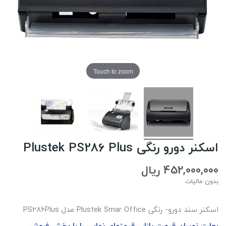
Touch to zoom
اسکنر دورو رنگی Plustek PS286 Plus
452,000,000 ریال
بدون مالیات
اسکنر سند دورو- رنگی Plustek Smar Office مدل PS286Plus
‎‏‎بعلت نوسان قيمت بازار ، قيمتهاي نهايي را با بخش فروش