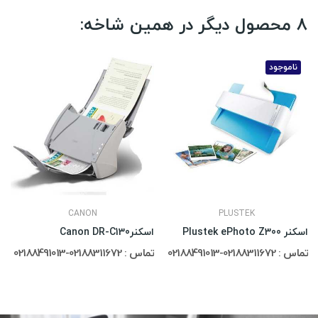
8 محصول دیگر در همین شاخه:
ناموجود
CANON
PLUSTEK
اسکنر Plustek ePhoto Z300
اسکنرCanon DR-C130
تماس : 02188311672-02188491013
تماس : 02188311672-02188491013