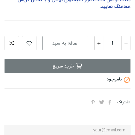
هماهنگ نماييد.
اضافه به سبد
خرید سریع
ناموجود

اشتراک