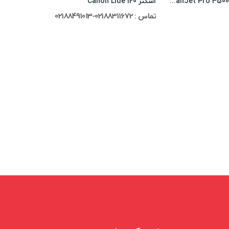
اسکنر تخت HP ScanJet Pro 4500 fn1
اسکنر Canon Lide 120
تماس : 02188311672-02188491013
اسکنرCanon DR-C130
تماس : 02188311672-02188491013