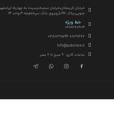
خیابان کریمخان،خیابان سمیه،نرسیده به چهارراه ایرانشهر
جنوبی،پلاک 192،(روبروی بانک سپه)طبقه 3،واحد 14
خط ویژه
02182806016
02188311594-88311672
Info@pubstore.ir
ساعات کاری : 9 صبح تا 6 عصر