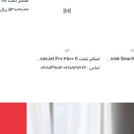
530,000,000 ریال
HP
P
اسکنر Plustek SmartOffice PS283
اسکنر تخت HP ScanJet Pro 3500 f1
تماس : 02188311672-02188491013