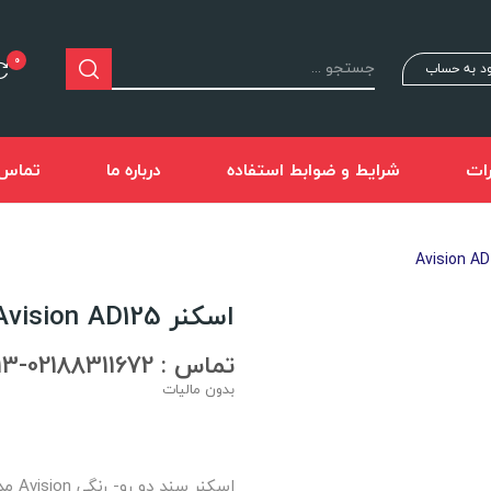
0
د به حساب
ات
شرایط و ضوابط استفاده
درباره ما
تماس ب
اسکنر Avision AD125
تماس : 02188311672-02188491013
بدون مالیات
اسکنر سند دو رو- رنگی Avision مدل AD125