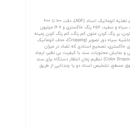
اسکنر سند دو رو- رنگی Avision مدل AD125، با سرعت 25 سند دو رو و سیاه و سفید و 25 سند رنگی در دقیقه، دارای سیستم تغذیه اتوماتیک اسناد (ADF)، دقت 100 تا 600
نقطه بر اینچ مربع، ظرفیت فیدر 50 برگ، حداکثر سایز اسکن Legal، اسکن روزانه 4000 برگ، اینترفیسUSB 2.0 ، اسکن بصورت سیاه و سفید، 256 رنگ خاکستری و 16.7 میلیون
 افزار فصل بندی paper port و AV scan با قابلیت صاف نمودن اسناد کج اسکن شده (Deskew)، تمیز کردن، پر رنگ کردن متون کم رنگ، کم رنگ کردن زمینه
و تنظیم اتوماتیک brightness، Threshold و Contrast، تشخیص اتوماتیک سایز سند (Automatic Size Detection)، گرفتن حاشیه سیاه دور تصویر (Cropping)، حذف اتوماتیک
ن سند (Automatic Color detection)، شبیه سازی طیف رنگهای خاکستری، تصحیح اسنادی که تضاد در میزان
ی و نمایش محتویات سند با کیفیت بی نظیر، ایجاد
فایلهای گرافیکی با ساختار TIFF، JPG، PDF با فشرده سازی مناسب و فایلهای Multi Page ، حذف سه رنگ قرمز، آبی و سبز (Color Dropout) تنظیم زمان انتظار دستگاه برای سند
کشش سند بصورت فوق مسطح، تشخیص اسناد دو یا چندتایی از طریق