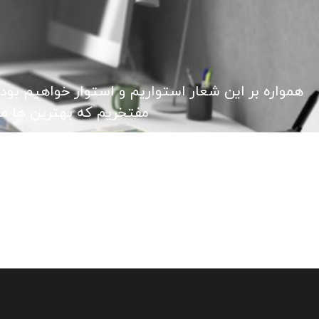
همواره بر این شعار استواریم و استوار خواهیم بود
مفتخریم که بهترین ها ما ر