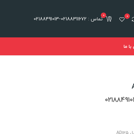
0
0
تماس : 02188311672-02188491013
ا ما