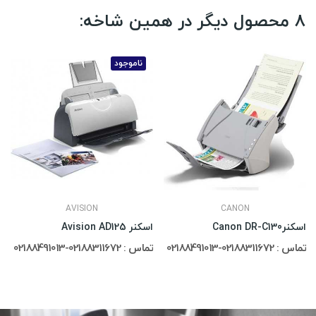
8 محصول دیگر در همین شاخه:
ناموجود
AVISION
CANON
اسکنرCanon DR-C130
اسکنر Avision AD125
تماس : 02188311672-02188491013
تماس : 02188311672-02188491013