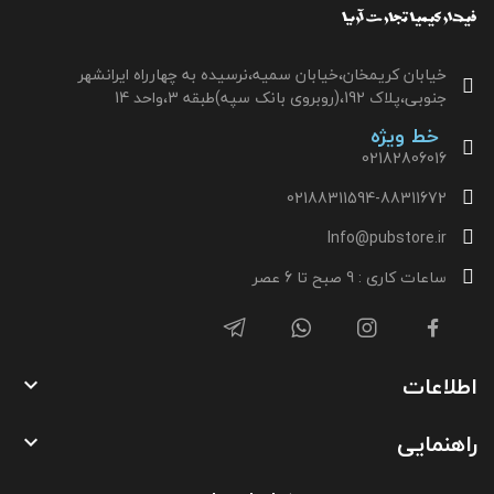
خیابان کریمخان،خیابان سمیه،نرسیده به چهارراه ایرانشهر
جنوبی،پلاک 192،(روبروی بانک سپه)طبقه 3،واحد 14
خط ویژه
02182806016
02188311594-88311672
Info@pubstore.ir
ساعات کاری : 9 صبح تا 6 عصر
اطلاعات

راهنمایی
