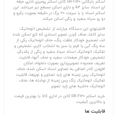
اسکنر بایگانی DR-F120 کانن اسکنر رومیزی اداری حرفه
ای اسناد سایز A4 و دارای اسکن مسطح نیز میباشد. این
اسکنر اسناد را با سرعت 20 برگ در دقیقه بصورت یکرو و
دو رو سیاه سفید و رنگی اسکن میکند.
قابلیتهای این دستگاه عبارتند از: تشخیص اتوماتیک
سایز کاغذ، صاف کردن تصویر اسنادی که کج اسکن شده
اند، تصحیح خودکار غلظت رنگ، حذف اتوماتیک یکی از
سه رنگ آبی یا قرمز یا سبز به انتخاب کاربر، تشخیص و
تفکیک اتوماتیک اسناد سیاه سفید و رنگی از یکدیگر،
تشخیص خودکار صفحات سفید و حذف آنها، قابلیت
تعریف محدوده تصویربرداری بصورت دلخواه، امکان
افزودن کادر اضافی به تصاویر اسناد اسکن شده، حذف
اتوماتیک پس زمینه های زاید تصاویر و نویزها، قابلیت
تفکیک اتوماتیک رنگ پس زمینه از نوشته ها، حذف
اتوماتیک حاشیه های زاید تصویر
خرید اسکنر DR-F120 کانن در اداری کالا با بهترین قیمت
و بالاترین کیفیت.
قابلیت ها