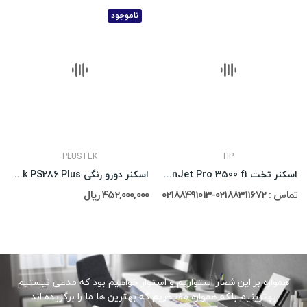
ناموجود
PLUSTEK
HP
اسکنر تخت HP ScanJet Pro 3500 f1
اسکنر دورو رنگی Plustek PS286 Plus
تماس : 02188311672-02188491013
452,000,000 ریال
همواره بر این شعار استواریم و استوار خواهیم بود که مدعی نیستیم
بهترینیم بلکه همواره مفتخریم که بهترین ها ما را برگزیده اند