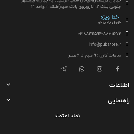
خیابان کریمخان،خیابان سمیه،نرسیده به چهارراه ایرانشهر
جنوبی،پلاک 192،(روبروی بانک سپه)طبقه 3،واحد 14
خط ویژه
02182806016
02188311594-88311672
Info@pubstore.ir
ساعات کاری : 9 صبح تا 6 عصر
اطلاعات

راهنمایی

نماد اعتماد