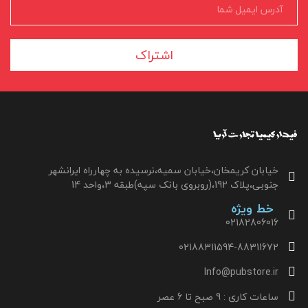
اشتراک
خیابان کریمخان،خیابان سمیه،نرسیده به چهارراه ایرانشهر
جنوبی،پلاک 192،(روبروی بانک سپه)طبقه 3،واحد 14
خط ویژه
02182806016
02188311594-88311672
Info@pubstore.ir
ساعات کاری : 9 صبح تا 6 عصر