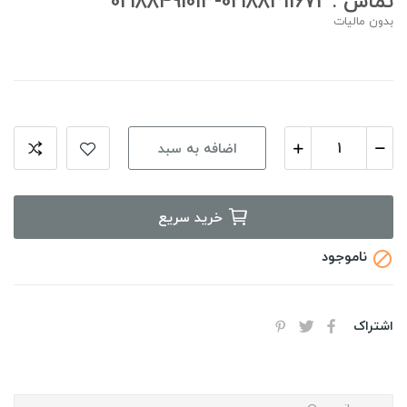
تماس : 02188311672-02188491013
بدون مالیات
اضافه به سبد
خرید سریع
ناموجود

اشتراک