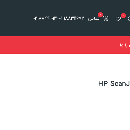
0
0
تماس : 02188311672-02188491013
ا ما