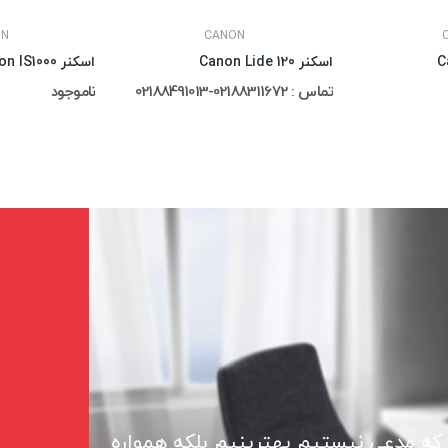
ON
CANON
اسکنر Canon Lide 120
اسکنر Avision IS1000
تماس : 02188311672-02188491013
ناموجود
 که مدعی نیستیم بهترینیم بلکه همواره