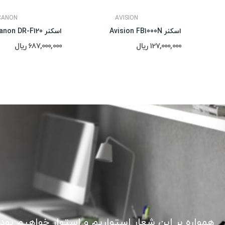
CANON
AVISION
اسکنر Avision FB1000N
اسکنر Canon DR-F120
127,000,000 ریال
687,000,000 ریال
همواره بر این شعار استواریم و استوار خواهیم بود