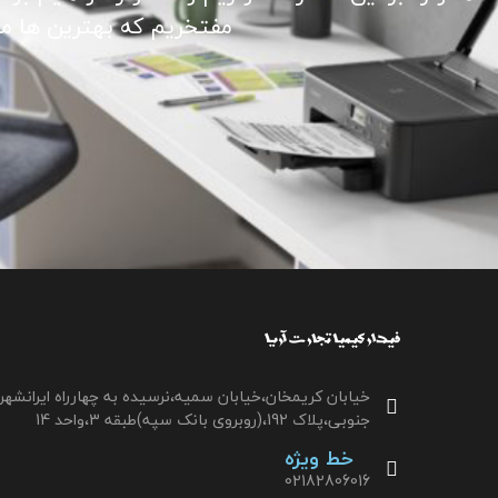
مفتخریم که بهترین ها ما ر
خیابان کریمخان،خیابان سمیه،نرسیده به چهارراه ایرانشهر
جنوبی،پلاک 192،(روبروی بانک سپه)طبقه 3،واحد 14
خط ویژه
02182806016