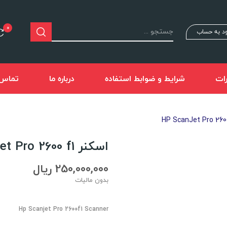
0
د به حساب
ات
شرایط و ضوابط استفاده
درباره ما
تماس ب
اسکنر HP ScanJet Pro 2600 f1
250,000,000 ریال
بدون مالیات
Hp Scanjet Pro 2600f1 Scanner