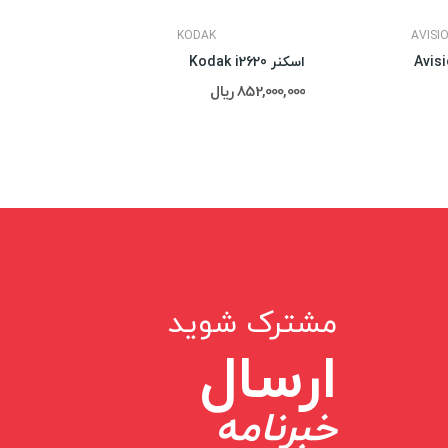
KODAK
AVISI
اسکنر Kodak i2620
اسکنر Fujitsu Fi-7160
852,000,000 ریال
تماس : 02188311672-02188491013
مشترک شوید
ارسال
خبرنامه