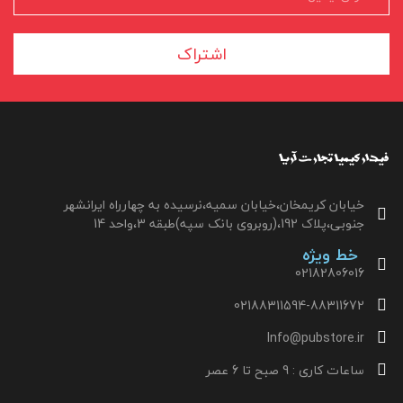
اشتراک
خیابان کریمخان،خیابان سمیه،نرسیده به چهارراه ایرانشهر
جنوبی،پلاک 192،(روبروی بانک سپه)طبقه 3،واحد 14
خط ویژه
02182806016
02188311594-88311672
Info@pubstore.ir
ساعات کاری : 9 صبح تا 6 عصر