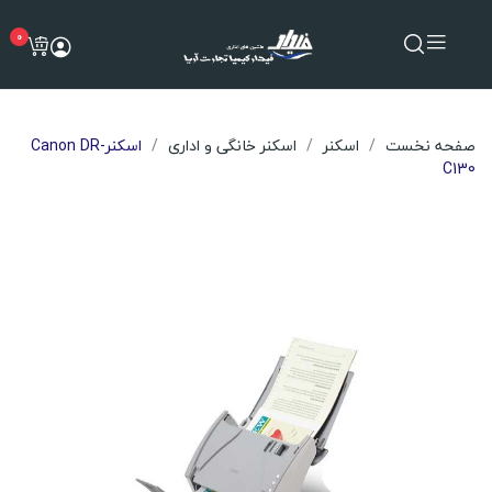
0
صفحه نخست
اسکنر
اسکنر خانگی و اداری
اسکنرCanon DR-
C130