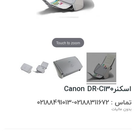
Touch to zoom
اسکنرCanon DR-C130
تماس : 02188311672-02188491013
بدون مالیات