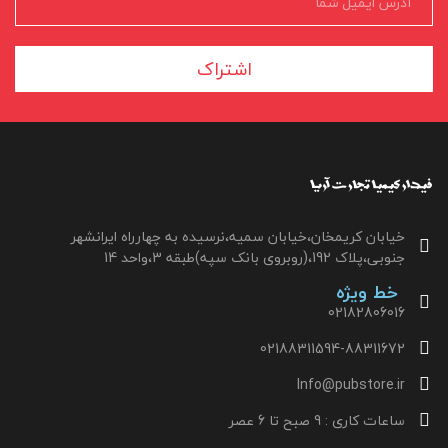
اشتراک
خیابان کریمخان،خیابان سمیه،نرسیده به چهارراه ایرانشهر
جنوبی،پلاک 192،(روبروی بانک سپه)طبقه 3،واحد 14
خط ویژه
02182806016
02188311594-88311672
Info@pubstore.ir
ساعات کاری : 9 صبح تا 6 عصر