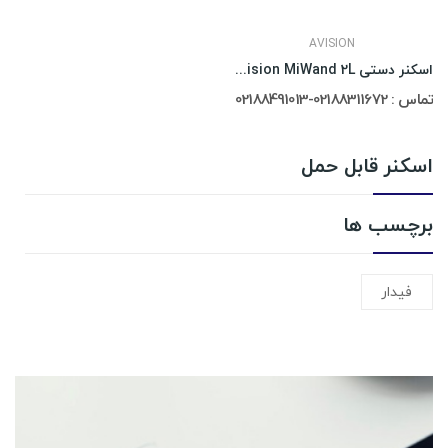
AVISION
اسکنر دستی Avision MiWand 2L
تماس : 02188311672-02188491013
اسکنر قابل حمل
برچسب ها
فیدار