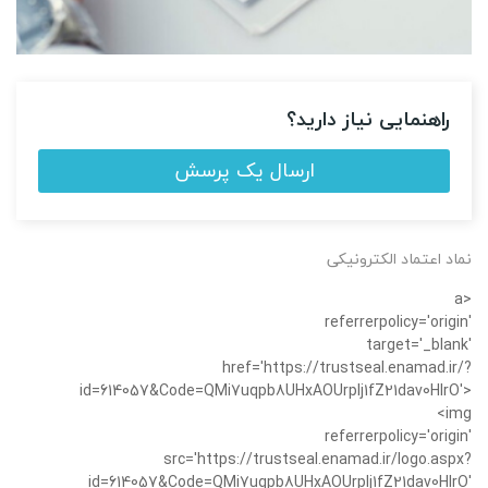
راهنمایی نیاز دارید؟
ارسال یک پرسش
نماد اعتماد الکترونیکی
<a
referrerpolicy='origin'
target='_blank'
href='https://trustseal.enamad.ir/?
id=614057&Code=QMi7uqpb8UHxAOUrplj1fZ21dav0HIrO'>
<img
referrerpolicy='origin'
src='https://trustseal.enamad.ir/logo.aspx?
id=614057&Code=QMi7uqpb8UHxAOUrplj1fZ21dav0HIrO'