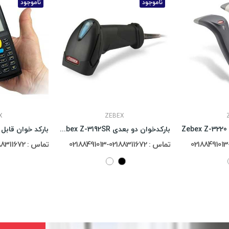
ناموجود
ناموجود
X
ZEBEX
بارکدخوان دو بعدی Zebex Z-3192SR
تماس : 02188311672-02188491013
تماس : 02188311672-02188491013