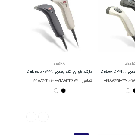
ZEBRA
ZEBE
Zebex 
بارکد خوان تک بعدی Zebex Z-3220
تماس : 02188311672-02188491013