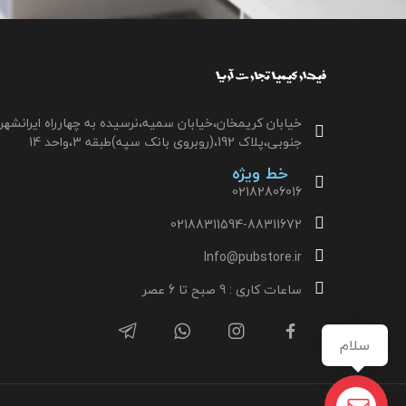
خیابان کریمخان،خیابان سمیه،نرسیده به چهارراه ایرانشهر
جنوبی،پلاک 192،(روبروی بانک سپه)طبقه 3،واحد 14
خط ویژه
02182806016
02188311594-88311672
Info@pubstore.ir
ساعات کاری : 9 صبح تا 6 عصر
سلام