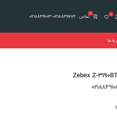
0
0
تماس : 02188311672-02188491013
ا ما