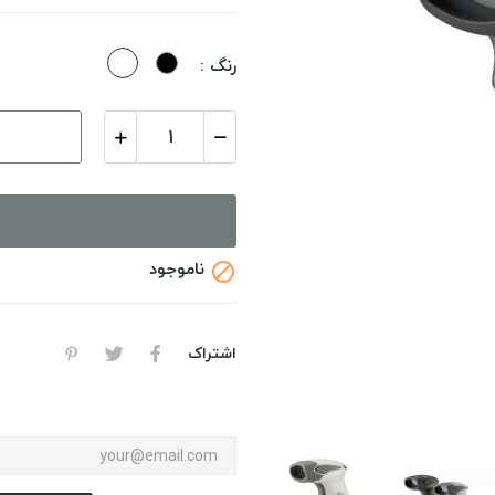
مشکی
سفید
رنگ :
ناموجود

اشتراک