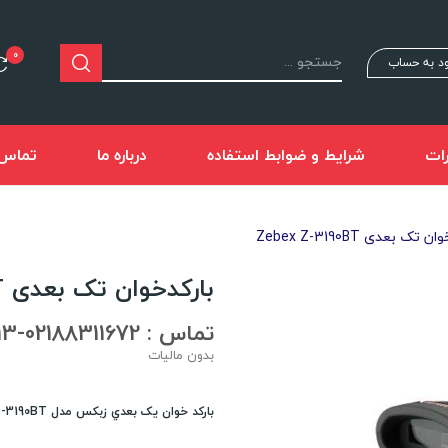
0
د به حساب
ات
شرایط و ضوابط استفاده
درباره ما
تماس ب
 تک بعدی Zebex Z-3190BT
بارکدخوان تک بعدی Zebex Z-3190BT
تماس : 02188311672-02188491013
بدون مالیات
بارکد خوان يک بعدي زبکس مدل Z-3190BT