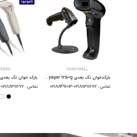
ناموجود
ZEBRA
HONEYWELL
بارکدخوان تک بعدی Honeywell Voyager 1250g
بارکد خوان تک بعدی Zebex Z-3220
تماس : 02188311672-02188491013
تماس : 02188311672-02188491013