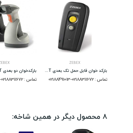
ZEBEX
ZEBEX
بارکد خوان قابل حمل تک بعدی Zebex Z-3251BT
تماس : 02188311672-02188491013
تماس : 02188311672-02188491013
8 محصول دیگر در همین شاخه: