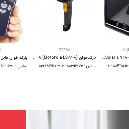
X
ZEBRA
HO
بارکدخوان دوبعدی Honeywell Solaris 7980g
بارکدخوان (Zebra Symbol LS2208 (Motorola LS2208
تماس : 02188311672-02188491013
تماس : 02188311672-02188491013