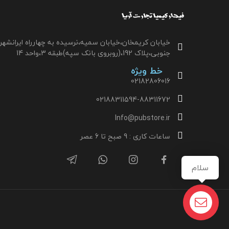
خیابان کریمخان،خیابان سمیه،نرسیده به چهارراه ایرانشهر
جنوبی،پلاک 192،(روبروی بانک سپه)طبقه 3،واحد 14
خط ویژه
02182806016
02188311594-88311672
Info@pubstore.ir
ساعات کاری : 9 صبح تا 6 عصر
سلام