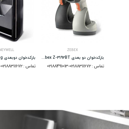
NEYWELL
ZEBEX
بارکد خوان قابل حمل تک بعدی Zebex Z-9000
بارکدخوان دو بعدی Zebex Z-3192BT
تماس : 02188311672-02188491013
تماس : 02188311672-02188491013