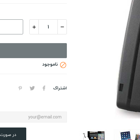
ناموجود

اشتراک
در صورت 