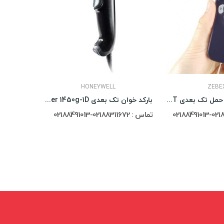
HONEYWELL
ZEBE
بارکد خوان قابل حمل تک بعدی Zebex Z-1170BT
بارکد خوان تک بعدی Honeywell Voyager 1450g-1D
تماس : 02188311672-02188491013
تماس : 02188311672-02188491013