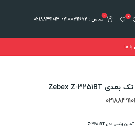
0
0
تماس : 02188311672-02188491013
ا ما
Zebex Z-3251BT