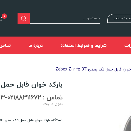
0
د به حساب
ات
شرایط و ضوابط استفاده
درباره ما
تماس ب
ان قابل حمل تک بعدی Zebex Z-3251BT
بارکد خوان قابل حمل تک بعدی 
تماس : 02188311672-02188491013
بدون مالیات
دستگاه بارکد خوان قابل حمل تک بعدی 1D آنلاین زبکس مدل Z-3251BT