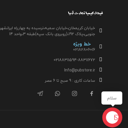
خیابان کریمخان،خیابان سمیه،نرسیده به چهارراه ایرانشهر
جنوبی،پلاک 192،(روبروی بانک سپه)طبقه 3،واحد 14
خط ویژه
02182806016
02188311594-88311672
Info@pubstore.ir
ساعات کاری : 9 صبح تا 6 عصر
سلام