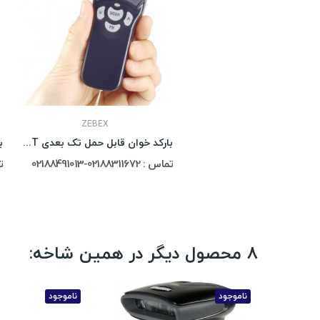
ZEBEX
بارکد خوان قابل حمل تک بعدی Zebex Z-1170BT
تماس : 02188311672-02188491013
تما
8 محصول دیگر در همین شاخه:
ناموجود
ناموجود