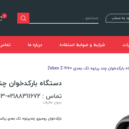
0
د به حساب
ات
شرایط و ضوابط استفاده
درباره ما
تماس ب
بارکدخوان چند پرتوه تک بعدی Zebex Z-6170
دستگاه بارکدخوان چند پرتوه
تماس : 02188311672-02188491013
بدون مالیات
بارکدخوان رومیزی چندپرتوه تک بعدی زبکس مدل 6170