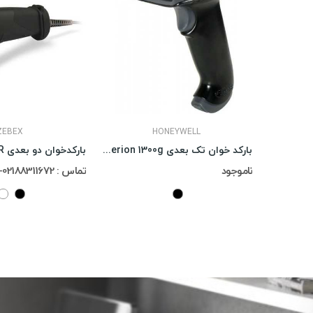
ZEBEX
HONEYWELL
بارکد خوان تک بعدی Honeywell Hyperion 1300g
ناموجود
تماس : 02188311672-02188491013