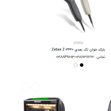
ZEBRA
Zebex
بارکد خوان تک بعدی Zebex Z-3220
تماس : 02188311672-02188491013