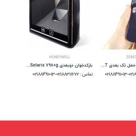
HONEYWELL
ZEBE
بارکد خوان قابل حمل تک بعدی Zebex Z-1170BT
بارکدخوان دوبعدی Honeywell Solaris 7980g
تماس : 02188311672-02188491013
تماس : 02188311672-02188491013