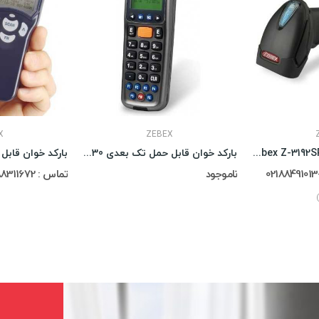
X
ZEBEX
بارکدخوان دو بعدی Zebex Z-3192SR
بارکد خوان قابل حمل تک بعدی Zebex Z-2130
ناموجود
تماس : 02188311672-02188491013