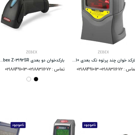
ZEBEX
ZEBEX
بارکد خوان چند پرتوه تک بعدی Zebex Z-6010
بارکدخوان دو بعدی  Z-3192SR
س : 02188311672-02188491013
تماس : 02188311672-02188491013
ناموجود
ناموجود