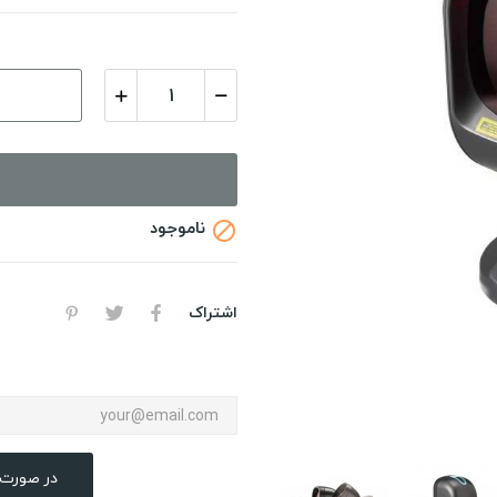
ناموجود

اشتراک
در صورت 