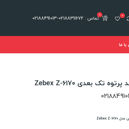
0
0
تماس : 02188311672-02188491013
ا ما
 تک بعدی Zebex Z-6170
Zebex Z-